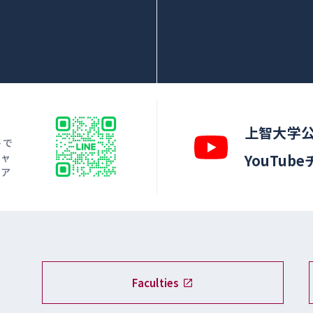
上智大学
トで
キャ
YouTub
ィア
Faculties