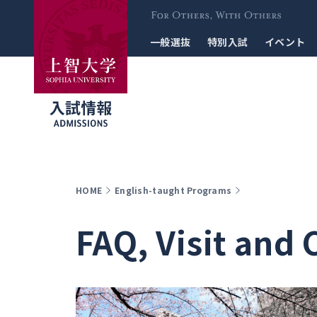
For Others, With
一般選抜
特別入試
イベント
Others
HOME
English-taught Programs
FAQ, Visit and 