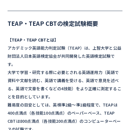
2 段階での選抜とし、第1 次試験合格者のみ第2
［総合グローバル］総合グ
次試験として面接を行い、最終合否判定を行い
ローバル
ます。
TEAP・TEAP CBTの検定試験概要
【TEAP・TEAP CBTとは】
アカデミック英語能力判定試験（TEAP）は、上智大学と公益
財団法人日本英語検定協会が共同開発した英語検定試験で
す。
大学で学習・研究する際に必要とされる英語運用力（英語で
資料や文献を読む、英語で講義を受ける、英語で意見を述べ
る、英語で文章を書くなどの4技能）をより正確に測定するこ
とを目的としています。
難易度の目安としては、英検準2級～準1級程度で、TEAPは
400点満点（各技能100点満点）のペーパーベース、TEAP
CBTは800点満点（各技能200点満点）のコンピューターベー
スの試験です。