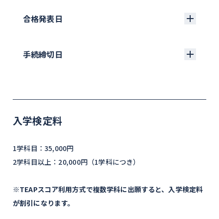
書類送付（消印有効）：1月22日（金）
合格発表日
2月6日（土）
午前
午後
手続締切日
対象学部・学科
［神］神
［神］神
［経済］経済（理系受験）
［総合人間科学］心理
［文］哲、史、国文、英
［理工］物質生命理工、機
文、ドイツ文、フランス
能創造理工、情報理工
第1 次試験
2月15日（月）
入学金支払期限
3月2日（火）
文、新聞
合格発表日
［総合人間科学］教育、心
入学手続締切日
3月17日（水）
入学検定料
理、社会、社会福祉、看護
第2 次試験日
2月19日（金）
［法］法律、国際関係法、
※
地球環境法
1学科目：35,000円
最終合格
2月24日（水）
［経済］経済（文系受
2学科目以上：20,000円（1学科につき）
発表日
験）、経営
［外国語］英語、ドイツ
※TEAPスコア利用方式で複数学科に出願すると、入学検定料
語、フランス語、イスパニ
※神学部神学科、総合人間科学部心理学科・看
が割引になります。
ア語、ロシア語、ポルトガ
護学科では、全方式で面接試験を実施します。
ル語