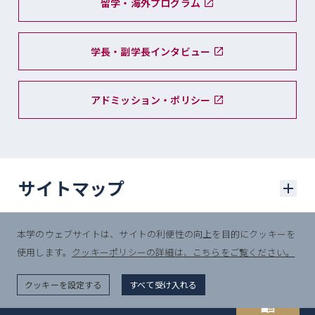
留学・海外プログラム
学長・副学長インタビュー
アドミッション・ポリシー
サイトマップ
本学のウェブサイトは、サイトの利便性の向上を目的にクッキーを
学部入試
使用します。
クッキーポリシーの詳細は、こちらをご覧ください。
© Sophia University.
学部入試に関するニュース
All Rights Reserved.
クッキーを設定する
すべて受け入れる
一般選抜入試