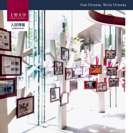
For Others, With
Others