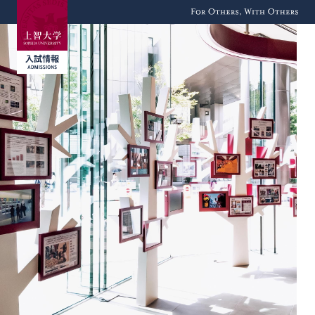
For Others, With
Others