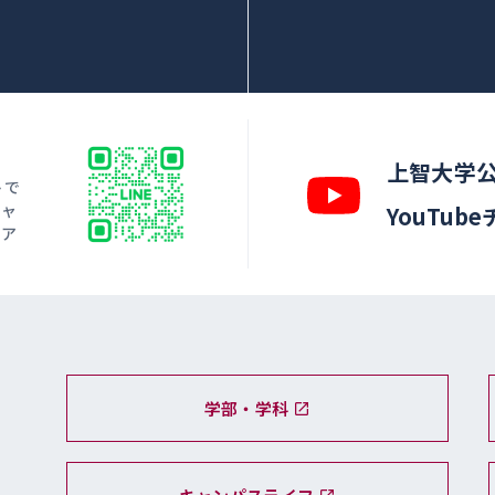
上智大学
トで
キャ
YouTub
ィア
学部・学科