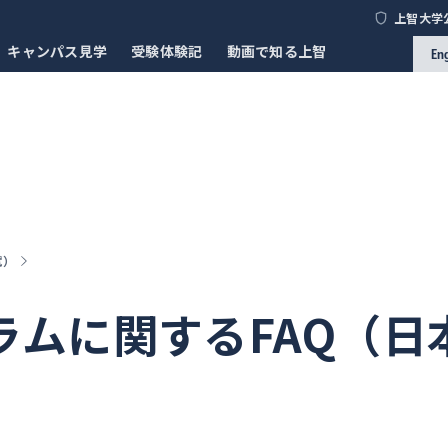
上智大学
キャンパス見学
受験体験記
動画で知る上智
En
試）
ラムに関するFAQ（日