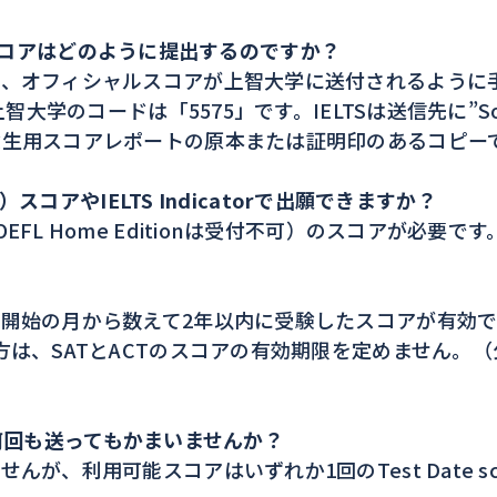
T等のスコアはどのように提出するのですか？
、オフィシャルスコアが上智大学に送付されるように手配
大学のコードは「5575」です。IELTSは送信先に”Soph
験生用スコアレポートの原本または証明印のあるコピー
）スコアやIELTS Indicatorで出願できますか？
L Home Editionは受付不可）のスコアが必要です
？
開始の月から数えて2年以内に受験したスコアが有効
方は、SATとACTのスコアの有効期限を定めません。
アは何回も送ってもかまいませんか？
利用可能スコアはいずれか1回のTest Date scores