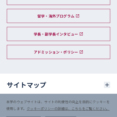
留学・海外プログラム
学長・副学長インタビュー
アドミッション・ポリシー
サイトマップ
本学のウェブサイトは、サイトの利便性の向上を目的にクッキーを
学部入試
使用します。
クッキーポリシーの詳細は、こちらをご覧ください。
© Sophia University.