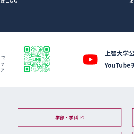
求はこちら
よ
上智大学
トで
キャ
YouTub
ィア
学部・学科