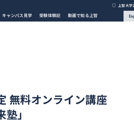
上智大学
キャンパス見学
受験体験記
動画で知る上智
En
定 無料オンライン講座
来塾」