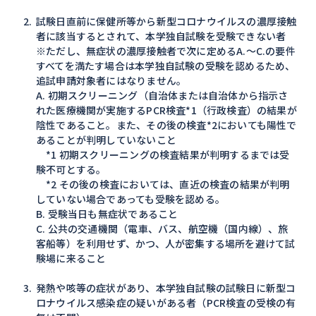
試験日直前に保健所等から新型コロナウイルスの濃厚接触
者に該当するとされて、本学独自試験を受験できない者
※ただし、無症状の濃厚接触者で次に定めるA.～C.の要件
すべてを満たす場合は本学独自試験の受験を認めるため、
追試申請対象者にはなりません。
A. 初期スクリーニング（自治体または自治体から指示さ
れた医療機関が実施するPCR検査*1（行政検査）の結果が
陰性であること。また、その後の検査*2においても陽性で
あることが判明していないこと
*1 初期スクリーニングの検査結果が判明するまでは受
験不可とする。
*2 その後の検査においては、直近の検査の結果が判明
していない場合であっても受験を認める。
B. 受験当日も無症状であること
C. 公共の交通機関（電車、バス、航空機（国内線）、旅
客船等）を利用せず、かつ、人が密集する場所を避けて試
験場に来ること
発熱や咳等の症状があり、本学独自試験の試験日に新型コ
ロナウイルス感染症の疑いがある者（PCR検査の受検の有