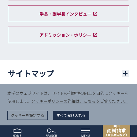
学長・副学長インタビュー
アドミッション・ポリシー
サイトマップ
本学のウェブサイトは、サイトの利便性の向上を目的にクッキーを
学部入試
使用します。
クッキーポリシーの詳細は、こちらをご覧ください。
© Sophia University.
学部入試に関するニュース
All Rights Reserved.
クッキーを設定する
すべて受け入れる
一般選抜入試
資料請求
（大学案内など）