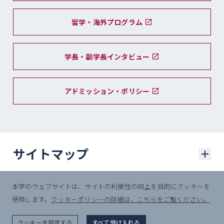
留学・海外プログラム
学長・副学長インタビュー
アドミッション・ポリシー
サイトマップ
本学のウェブサイトは、サイトの利便性の向上を目的にクッキーを
学部入試
使用します。
クッキーポリシーの詳細は、こちらをご覧ください。
© Sophia University.
学部入試に関するニュース
All Rights Reserved.
クッキーを設定する
すべて受け入れる