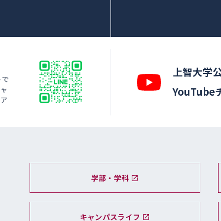
上智大学
トで
キャ
YouTub
ィア
学部・学科
キャンパスライフ