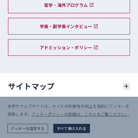
留学・海外プログラム
学長・副学長インタビュー
アドミッション・ポリシー
サイトマップ
本学のウェブサイトは、サイトの利便性の向上を目的にクッキーを
学部入試
使用します。
クッキーポリシーの詳細は、こちらをご覧ください。
© Sophia University.
学部入試に関するニュース
All Rights Reserved.
クッキーを設定する
すべて受け入れる