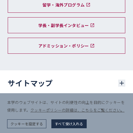
留学・海外プログラム
学長・副学長インタビュー
アドミッション・ポリシー
サイトマップ
本学のウェブサイトは、サイトの利便性の向上を目的にクッキーを
学部入試
使用します。
クッキーポリシーの詳細は、こちらをご覧ください。
© Sophia University.
学部入試に関するニュース
All Rights Reserved.
クッキーを設定する
すべて受け入れる