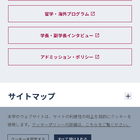
留学・海外プログラム
学長・副学長インタビュー
アドミッション・ポリシー
サイトマップ
本学のウェブサイトは、サイトの利便性の向上を目的にクッキーを
学部入試
使用します。
クッキーポリシーの詳細は、こちらをご覧ください。
© Sophia University.
学部入試に関するニュース
All Rights Reserved.
クッキーを設定する
すべて受け入れる