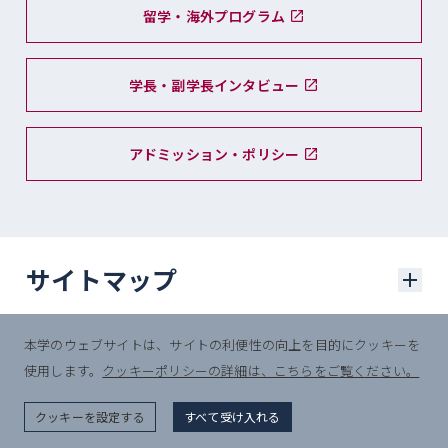
留学・海外プログラム
学長・副学長インタビュー
アドミッション・ポリシー
サイトマップ
本学のウェブサイトは、サイトの利便性の向上を目的にクッキーを
学部入試
使用します。
クッキーポリシーの詳細は、こちらをご覧ください。
© Sophia University.
学部入試に関するニュース
All Rights Reserved.
クッキーを設定する
すべて受け入れる