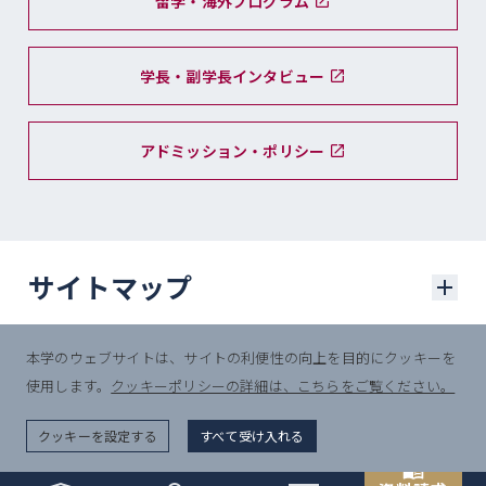
留学・海外プログラム
学長・副学長インタビュー
アドミッション・ポリシー
サイトマップ
本学のウェブサイトは、サイトの利便性の向上を目的にクッキーを
学部入試
使用します。
クッキーポリシーの詳細は、こちらをご覧ください。
© Sophia University.
学部入試に関するニュース
All Rights Reserved.
クッキーを設定する
すべて受け入れる
一般選抜入試