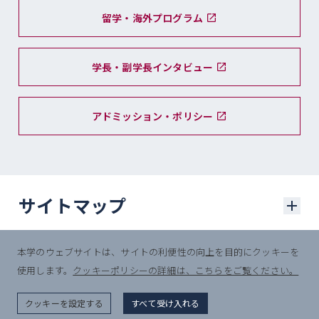
留学・海外プログラム
学長・副学長インタビュー
アドミッション・ポリシー
サイトマップ
本学のウェブサイトは、サイトの利便性の向上を目的にクッキーを
学部入試
使用します。
クッキーポリシーの詳細は、こちらをご覧ください。
© Sophia University.
学部入試に関するニュース
All Rights Reserved.
クッキーを設定する
すべて受け入れる