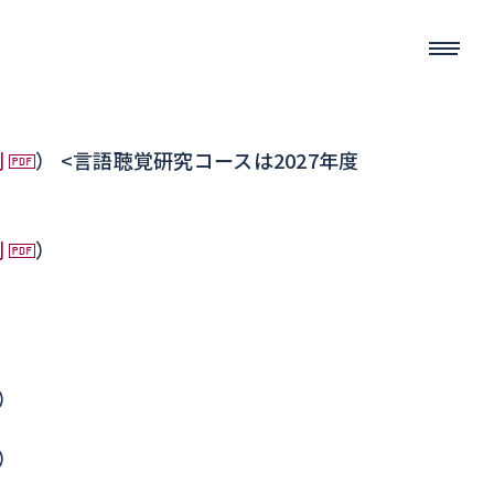
例
） <言語聴覚研究コースは2027年度
例
）
）
）