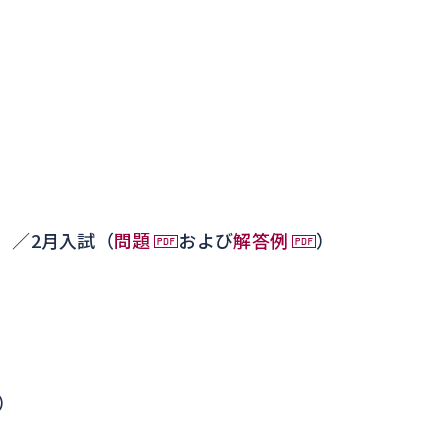
）／2月入試（
問題
および
解答例
）
）