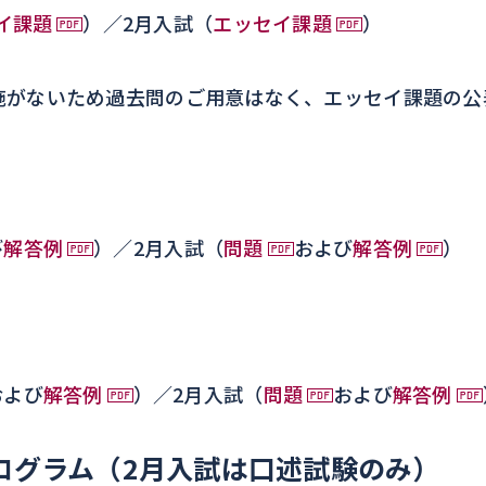
イ課題
）／2月入試（
エッセイ課題
）
施がないため過去問のご用意はなく、エッセイ課題の公
び
解答例
）／2月入試（
問題
および
解答例
）
および
解答例
）／2月入試（
問題
および
解答例
ログラム（2月入試は口述試験のみ）