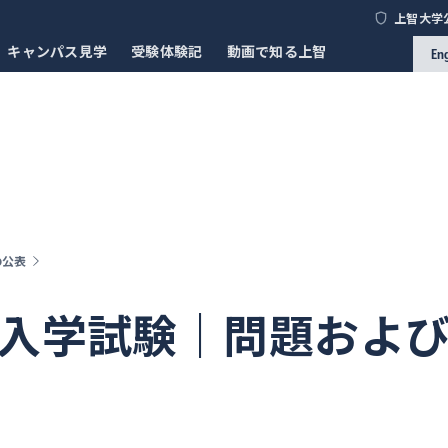
上智大学
キャンパス見学
受験体験記
動画で知る上智
En
の公表
院入学試験｜問題およ