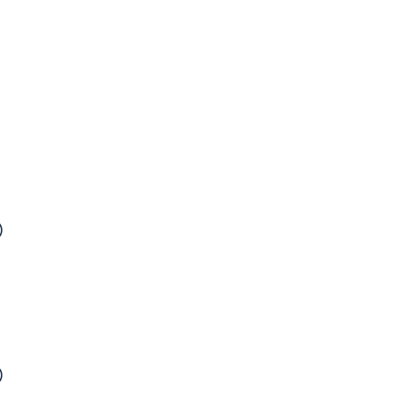
）
）
）